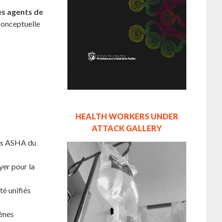
es agents de
conceptuelle
HEALTH WORKERS UNDER
ATTACK GALLERY
les ASHA du
er pour la
é unifiés
ènes