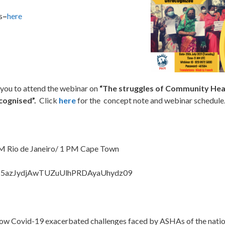
s
–
here
you to attend the webinar on
“The struggles of Community Hea
cognised”.
Click
here
for the concept note and webinar schedule
M Rio de Janeiro/ 1 PM Cape Town
Q2J5azJydjAwTUZuUlhPRDAyaUhydz09
w Covid-19 exacerbated challenges faced by ASHAs of the natio