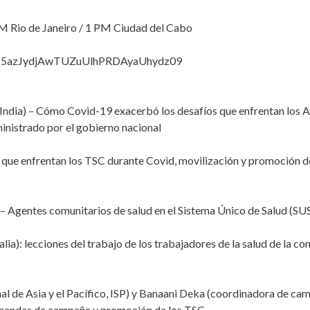
M Rio de Janeiro / 1 PM Ciudad del Cabo
Q2J5azJydjAwTUZuUlhPRDAyaUhydz09
 India) – Cómo Covid-19 exacerbó los desafíos que enfrentan los 
nistrado por el gobierno nacional
que enfrentan los TSC durante Covid, movilización y promoción de
 – Agentes comunitarios de salud en el Sistema Único de Salud (SUS
ia): lecciones del trabajo de los trabajadores de la salud de la c
nal de Asia y el Pacífico, ISP) y Banaani Deka (coordinadora de c
demandas de campaña y promoción de los TSC