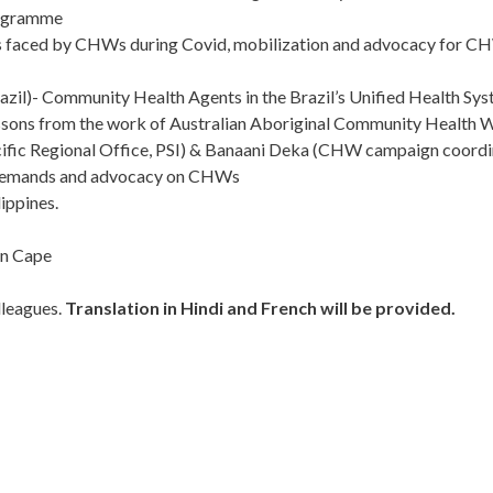
rogramme
 faced by CHWs during Covid, mobilization and advocacy for CH
il)- Community Health Agents in the Brazil’s Unified Health Sys
sons from the work of Australian Aboriginal Community Health 
cific Regional Office, PSI) & Banaani Deka (CHW campaign coordi
 demands and advocacy on CHWs
ippines.
rn Cape
lleagues.
Translation in Hindi and French will be provided.