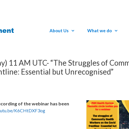
About Us
What we do
ay) 11 AM UTC- “The Struggles of Com
tline: Essential but Unrecognised”
ecording of the webinar has been
youtu.be/K6CHtDXF3og