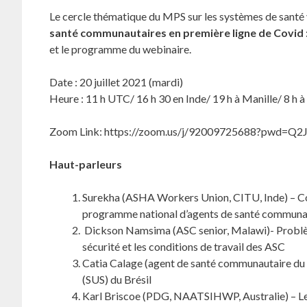
Le cercle thématique du MPS sur les systèmes de santé 
santé communautaires en première ligne de Covid :
et le programme du webinaire.
Date : 20 juillet 2021 (mardi)
Heure : 11 h UTC/ 16 h 30 en Inde/ 19 h à Manille/ 8 h à
Zoom Link: https://zoom.us/j/92009725688?pwd=
Haut-parleurs
Surekha (ASHA Workers Union, CITU, Inde) – Co
programme national d’agents de santé communau
Dickson Namsima (ASC senior, Malawi)- Problème
sécurité et les conditions de travail des ASC
Catia Calage (agent de santé communautaire du 
(SUS) du Brésil
Karl Briscoe (PDG, NAATSIHWP, Australie) – Leç