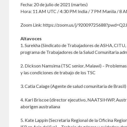
Fecha: 20 de julio de 2021 (martes)
Hora: 11 AM UTC / 4:30 PM India / 7 PM Manila / 8 A
Zoom Link: https://zoom.us/j/92009725688?pwd=
Altavoces
1. Surekha (Sindicato de Trabajadores de ASHA, CITU,
programa de Trabajadores de la Salud Comunitaria admi
2. Dickson Namsima (TSC senior, Malawi) – Problemas 
y las condiciones de trabajo de los TSC
3. Catia Calage (Agente de salud comunitaria de Brasil)
4. Karl Briscoe (director ejecutivo, NAATSIHWP, Austral
aborigen australiana
5. Kate Lappin (Secretaria Regional de la Oficina Regio
ISP en Asia del Sur) – Trabajo de género y cuidados: 