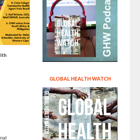
lth
.
GLOBAL HEALTH WATCH
nal