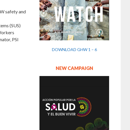
W safety and
tems (SUS)
Workers
nator, PSI
DOWNLOAD GHW 1 – 6
NEW CAMPAIGN