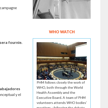
de campagne
WHO WATCH
sera fournie.
PHM follows closely the work of
WHO, both through the World
trabajadores
Health Assembly amd the
onceptual y el
Executive Board. A team of PHM
volunteers attends WHO bodies'
meetings - following the debate,