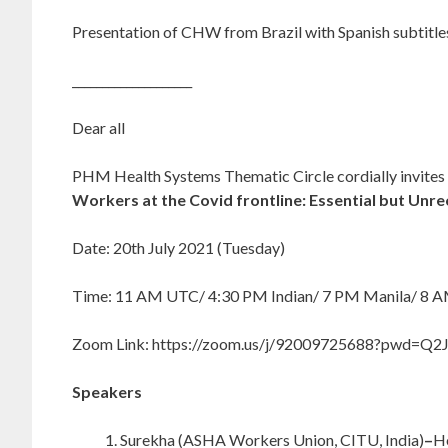
Presentation of CHW from Brazil with Spanish subtitle
____________________
Dear all
PHM Health Systems Thematic Circle cordially invites 
Workers at the Covid frontline: Essential but Unre
Date: 20th July 2021 (Tuesday)
Time: 11 AM UTC/ 4:30 PM Indian/ 7 PM Manila/ 8 A
Zoom Link: https://zoom.us/j/92009725688?pwd=
Speakers
Surekha (ASHA Workers Union, CITU, India)
–
Ho