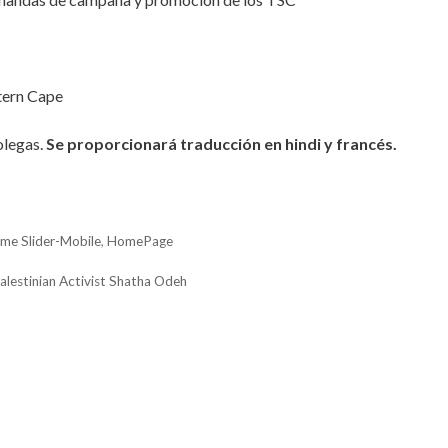
tern Cape
olegas.
Se proporcionará traducción en hindi y francés.
me Slider-Mobile
,
HomePage
Palestinian Activist Shatha Odeh