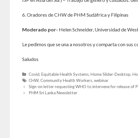
6. Oradores de CHW de PHM Sudáfrica y Filipinas
Moderado por-
Helen Schneider, Universidad de Wes
Le pedimos que se una a nosotros y comparta con sus c
Saludos
C
Covid
,
Equitable Health Systems
,
Home Slider-Desktop
,
Ho
a
T
CHW
,
Community Health Workers
,
webinar
P
t
a
Sign-on letter requesting WHO to intervene for release of 
o
e
g
PHM Sri Lanka Newsletter
s
t
g
s
n
o
a
r
v
i
i
g
e
a
t
s
i
o